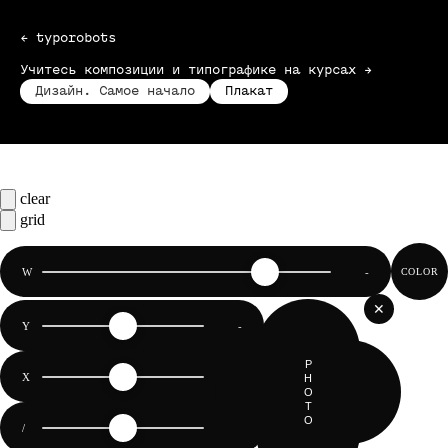
← typorobots
Учитесь композиции и типографике на курсах →
Дизайн. Самое начало
Плакат
clear
grid
RANDOM
W
-
COLOR
✕
Y
-
P
X
-
H
O
T
O
/
-