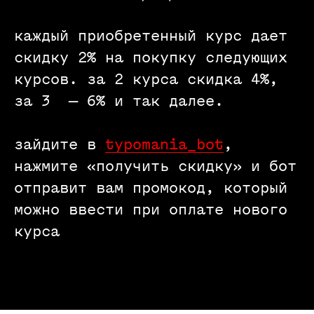
графический дизайнер,
преподаватель, один из ведущих
каждый приобретенный курс дает
художников-плакатистов,
скидку 2% на покупку следующих
основатель журнала [кАк), студии
Design Depot
курсов. за 2 курса скидка 4%,
за 3 — 6% и так далее.
зайдите в
typomania_bot
,
нажмите «получить скидку» и бот
отправит вам промокод, который
можно ввести при оплате нового
курса