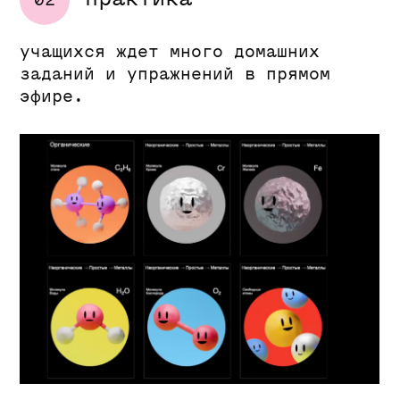
Евгений Корнеев
книга 3
графический дизайнер,
специалист по многостраничным
изданиям, арт-директор,
основатель бюро «Раздизайн»