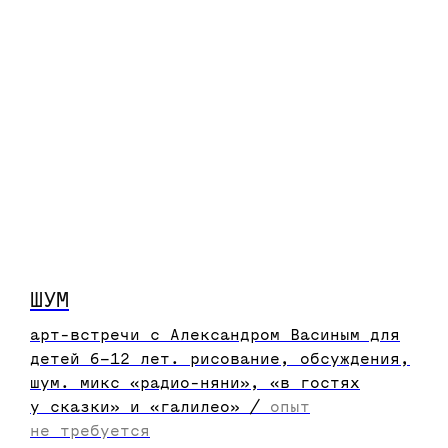
важная часть каждого урока —
разборы домашних работ
и курсовых проектов, в которых
принимает участие вся группа.
ШУМ
арт-встречи c Александром Васиным для
преподаватели
детей 6−12 лет. рисование, обсуждения,
шум. микс «радио-няни», «в гостях
курсы ведут арт-директора,
у сказки» и «галилео» /
опыт
владельцы студий и эксперты
не требуется
из крупных компаний,