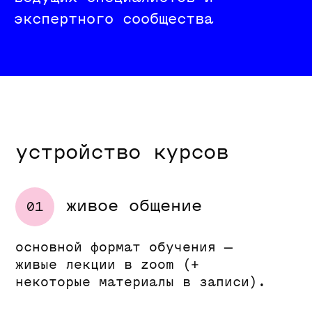
экспертного сообщества
Виктор Тяпков
touchdesigner basic
графический дизайнер, арт-
директор, моушен-дизайнер,
медиахудожник. участник
международных плакатных
выставок. преподаватель
мастерской школы дизайна РАНХиГС