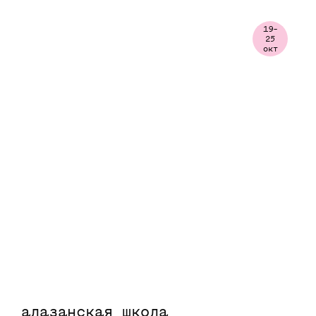
19-
25
окт
алазанская школа