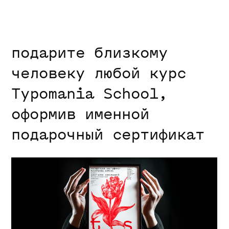
Игорь Гурович
плакат
графический дизайнер, художник,
плакатист, сооснователь дизайн-
бюро Ostengruppe, руководитель
Школы дизайна ВШЭ (Ереван)