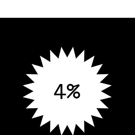
работавшие над проектами
известных брендов, включая
Яндекс, Nike, МТС, Авито,
ВКонтакте и др.
Петр Банков
плакат