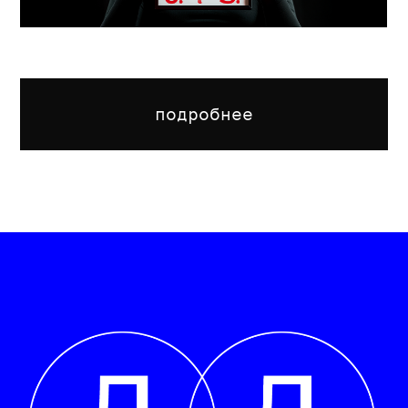
Сергей Серов
плакат
искусствовед, куратор,
президент биеннале Золотая
пчела, вице-президент Академии
графического дизайна,
основатель ВАШГД, профессор
РАНХиГС, заведующий кафедрой
графического дизайна имени
Владимира Чайки в Институте
Современного Искусства