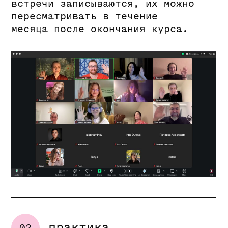
Антон Шлёнкин
упаковка / нейросети /
touchdesigner basic
дизайнер, арт-директор,
преподаватель, ии- и моушен-
дизайнер, эксперт направления
«Моушен-дизайн» в компании
Яндекс Практикум