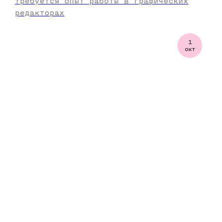
требуется опыт работы в графических
редакторах
1
окт