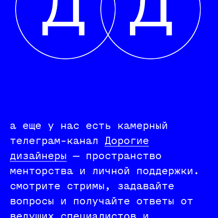
Эркен Кагаров
айдентика
ведущий специалист в области
графического дизайна и
брендинга. был одним из
разработчиков «Дизайн-кода
а еще у нас есть камерный
Москвы»
телеграм-канал
Дорогие
дизайнеры
— пространство
менторства и личной поддержки.
смотрите стримы, задавайте
вопросы и получайте ответы от
ведущих специалистов и