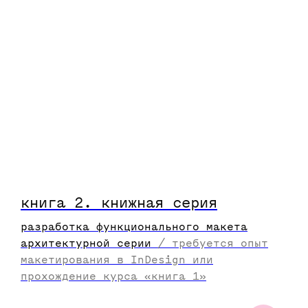
книга 2.
книжная
серия
подарите близкому
разработка функционального макета
архитектурной серии
/
требуется опыт
человеку любой курс
макетирования в InDesign или
Typomania School,
прохождение курса «книга 1»
оформив именной
подарочный сертификат