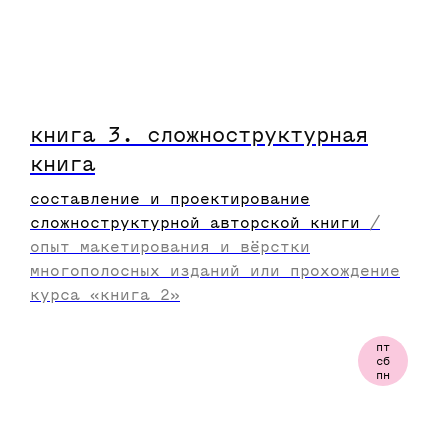
практика
02
учащихся ждет много домашних
заданий и упражнений в прямом
книга 3. сложноструктурная
эфире.
книга
составление и проектирование
сложноструктурной авторской книги
/
опыт макетирования и вёрстки
многополосных изданий или прохождение
курса «книга 2»
пт
сб
пн
фидбэк
03