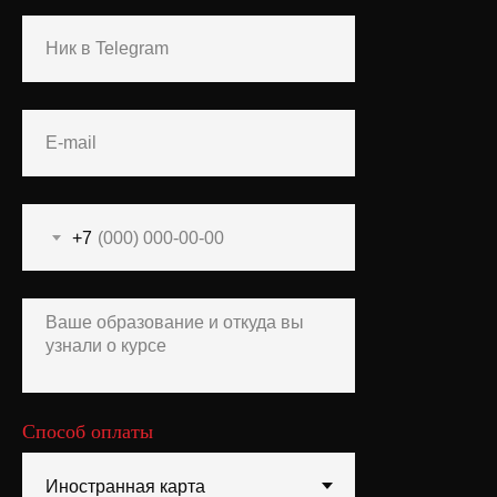
Если у вас есть вопросы, напишите
администратору школы Марии в
Telegram
@mmkuznetsova
ВКонтакте
Telegram
2013—2026 Typomania School
+7
ИП: Васин Александр Андреевич
ИНН: 774303918827
Оферта
Refund policy:
This is a digital product.
Refunds are not available after access is
granted.
Способ оплаты