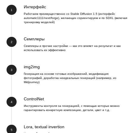
Интерфейс
Работаем преимущественно со Stable Diffusion 1.5 (интерфейс
automatic1111/next/forge), желающих сориентируем и по SDXL (включая
тренировку моделей)
Семплеры
Семплеры и прочие настройки — как это влияет на результат и как
использовать их эффективно
img2img
Генерация на основе готовых изображений, модификация
фотографий, доработка неидеальных генераций (например, из
Midjourney)
ControlNet
Инструменты контроля за генерацией, с помощью которых можно
гарантировать конкретную композицию, детали, цвет и т.д.
Lora, textual invertion