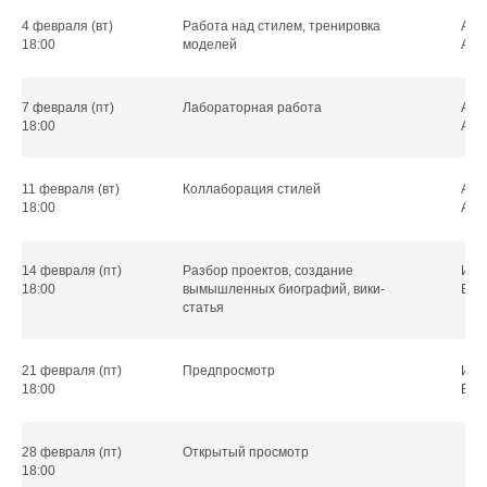
4 февраля (вт)
Работа над стилем, тренировка
Ант
18:00
моделей
Але
7 февраля (пт)
Лабораторная работа
Ант
18:00
Але
11 февраля (вт)
Коллаборация стилей
Ант
18:00
Але
14 февраля (пт)
Разбор проектов, создание
Ири
18:00
вымышленных биографий, вики-
Его
статья
21 февраля (пт)
Предпросмотр
Ири
18:00
Его
28 февраля (пт)
Открытый просмотр
18:00