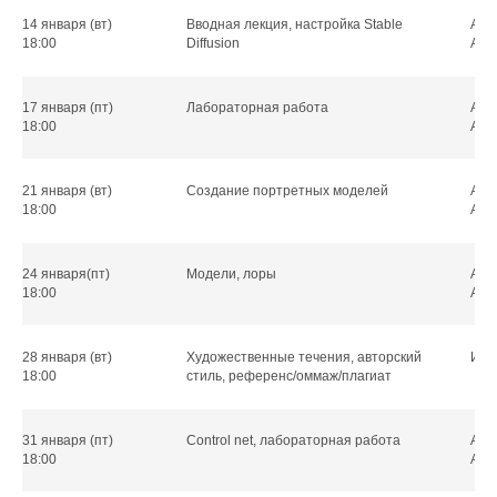
14 января (вт)
Вводная лекция, настройка Stable
Ант
18:00
Diffusion
Але
17 января (пт)
Лабораторная работа
Ант
18:00
Але
21 января (вт)
Создание портретных моделей
Ант
18:00
Але
24 января(пт)
Модели, лоры
Ант
18:00
Але
28 января (вт)
Художественные течения, авторский
Ири
18:00
стиль, референс/оммаж/плагиат
31 января (пт)
Control net, лабораторная работа
Ант
18:00
Але