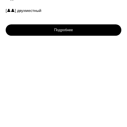
[👤👤] двухместный
Подробнее