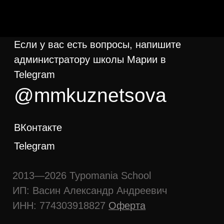
@mmkuznetsova
ВКонтакте
Telegram
2013—2026 Typomania School
ИП: Васин Александр Андреевич
ИНН: 774303918827
Оферта
Refund policy:
This is a digital product.
Refunds are not available after access is
granted.