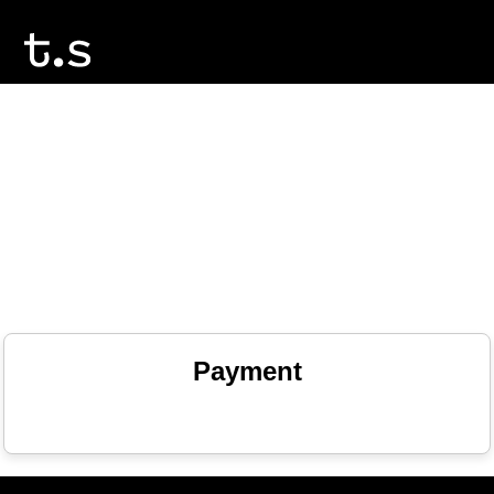
Payment
Если у вас есть вопросы, напишите
администратору школы Марии в
Telegram