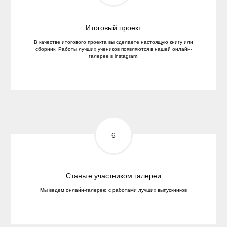
Итоговый проект
В качестве итогового проекта вы сделаете настоящую книгу или
сборник. Работы лучших учеников появляются в нашей онлайн-
галерее в instagram.
Если у вас есть вопросы, напишите
администратору школы Марии в
Telegram
@mmkuznetsova
ВКонтакте
Telegram
Станьте участником галереи
2013—2026 Typomania School
Мы ведем онлайн-галерею с работами лучших выпускников
ИП: Васин Александр Андреевич
ИНН: 774303918827
Оферта